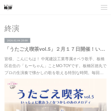
終演
2026.02.04 20:00
「うたごえ喫茶vol.5」２月１７日開催！いちど歌ったらくせになるプロの生演奏と歌うひととき｜板橋区徳丸 ショールームカフェ すまいる
皆様、こんにちは！ 中尾建設工業専属オペラ歌手、板橋
区在住の「もーちゃん」ことMO-TOYです。板橋区徳丸で
プロの生演奏で懐かしの歌を歌える特別な時間。毎回…